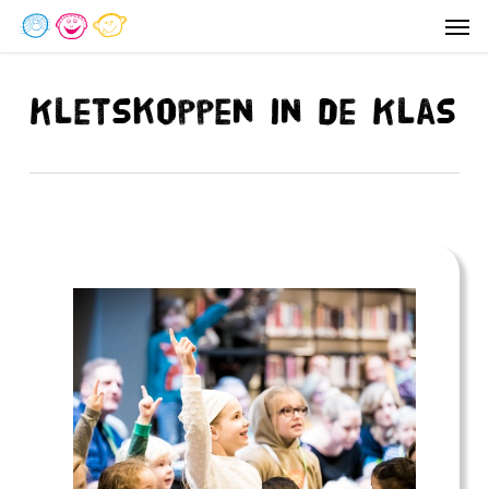
Men
Skip
to
main
Kletskoppen in de Klas
content