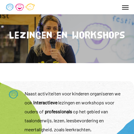
Men
Skip
to
main
content
Lezingen en workshops
Naast activiteiten voor kinderen
organiseren we
ook
interactieve
lezingen en workshops voor
ouders of
professionals
op het gebied van
taalonderwijs, lezen, leesbevordering en
meertaligheid, zoals leerkrachten,