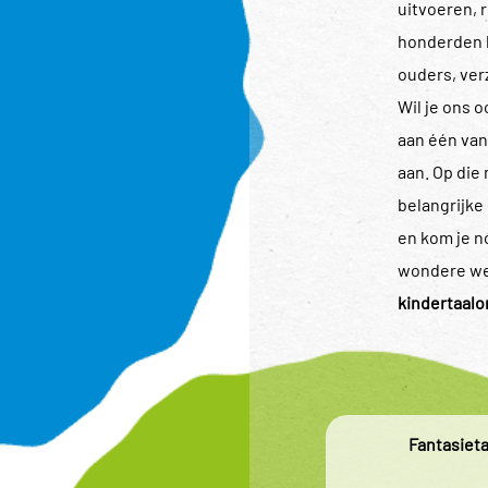
uitvoeren, 
honderden 
ouders, ver
Wil je ons 
aan één van
aan. Op die 
belangrijke
en kom je n
wondere we
kindertaal
Fantasieta