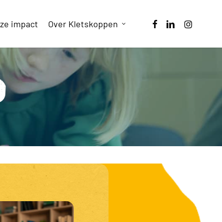
facebook
linkedin
instagram
ze impact
Over Kletskoppen
d