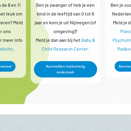
 de 8 en 11
Ben je zwanger of heb je een
Ben je oud
 het leuk om
kind in de leeftijd van 0 tot 6
Nederlan
 leren? Meld
jaar en kom je uit Nijmegen (of
Meld je d
or ons
omgeving)?
Planc
r meer info
Meld je dan aan bij het
Baby &
Psycholi
website
.
Child Research Center.
Radbou
sietaal
Aanmelden toekomstig
Aanmel
onderzoek