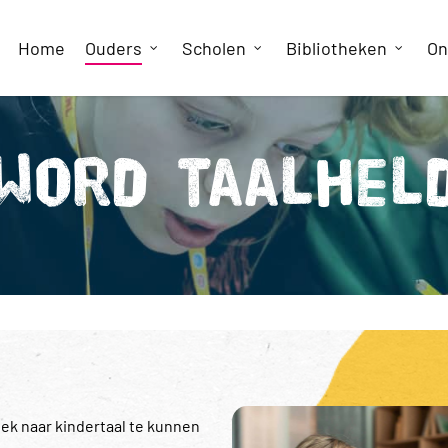
Home
Ouders
Scholen
Bibliotheken
On
Word taalhel
k naar kindertaal te kunnen