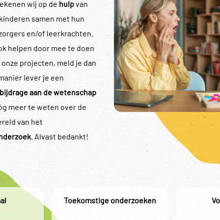
rekenen wij op de
hulp
van
kinderen samen met hun
zorgers en/of leerkrachten.
ook helpen door mee te doen
 onze projecten, meld je dan
manier lever je een
bijdrage aan de wetenschap
óg meer te weten over de
reld van het
onderzoek
. Alvast bedankt!
al
Toekomstige onderzoeken
V