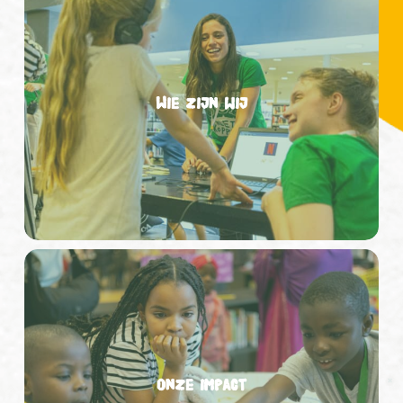
zijn
wij
Wie zijn wij
Onze
impact
Onze impact