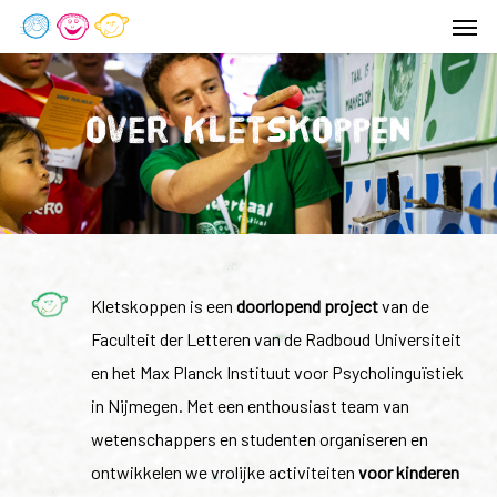
Men
Skip
to
main
content
Over Kletskoppen
Kletskoppen is een
doorlopend
project
van de
Faculteit der Letteren van de Radboud Universiteit
en het Max Planck Instituut voor Psycholinguïstiek
in Nijmegen. Met een enthousiast team van
wetenschappers en studenten organiseren en
ontwikkelen we vrolijke activiteiten
voor kinderen