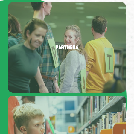
Partners
Partners
Missie
en
Visie