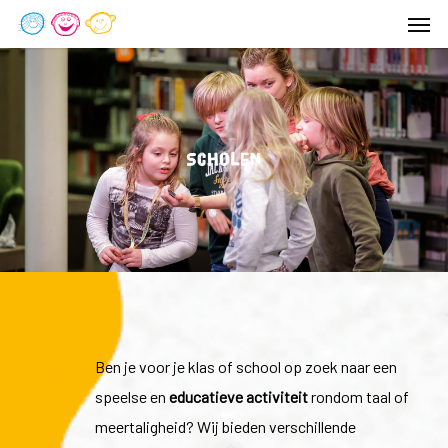
Men
Skip
to
main
content
Scholen
Ben je voor je klas of school op zoek naar een
speelse en
educatieve
activiteit
rondom taal of
meertaligheid? Wij bieden verschillende