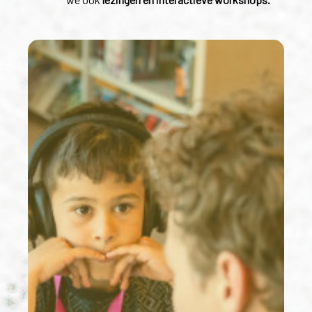
Festivals
&
Roadshows