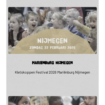
Mariënburg
Mariënburg Nijmegen
Nijmegen
Kletskoppen Festival 2026 Mariënburg Nijmegen