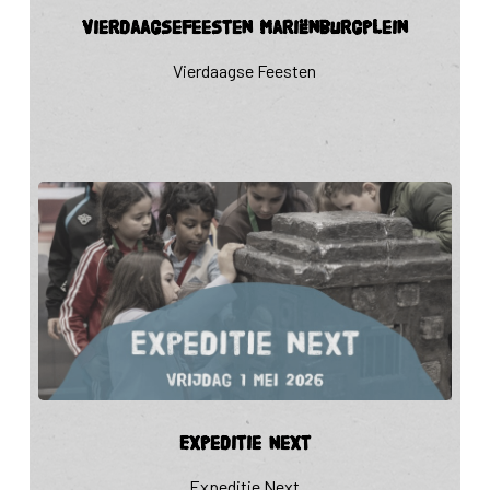
Vierdaagsefeesten Mariënburgplein
Mariënburgplein
Vierdaagse Feesten
Expeditie
Expeditie Next
Next
Expeditie Next