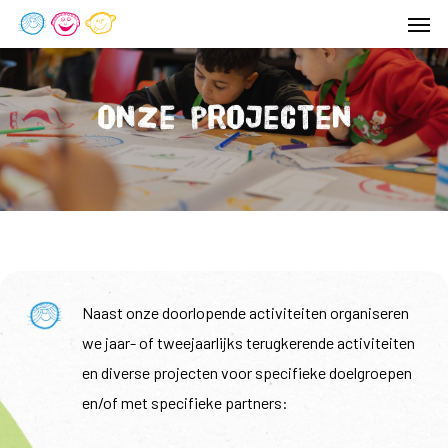
Men
Skip
to
main
content
Onze projecten
Naast onze doorlopende activiteiten organiseren
we jaar- of tweejaarlijks terugkerende activiteiten
en diverse projecten voor specifieke doelgroepen
en/of met specifieke partners: