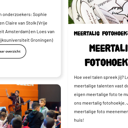
n onderzoekers: Sophie
n Claire van Stolk (Vrije
eit Amsterdam) en Loes van
Meertalig fotohoek
ijksuniversiteit Groningen)
Meertal
ar overzicht
fotohoek
Hoe veel talen spreek jij? L
meertalige talenten vast d
eigen meertalige foto te m
ons meertalig fotohoekje. 
meertalige foto meenemen
huis!