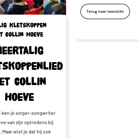
Terug naar overzicht
lig Kletskoppen
et Collin Hoeve
Meertalig
tskoppenlied
et Collin
Hoeve
 ken je singer-songwriter
eve van zijn optredens bij
 Maar wist je dat hij ook