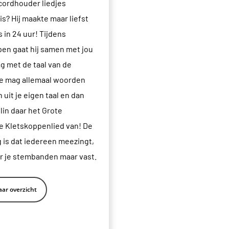
ordhouder liedjes
is? Hij maakte maar liefst
s in 24 uur! Tijdens
en gaat hij samen met jou
ag met de taal van de
e mag allemaal woorden
 uit je eigen taal en dan
lin daar het Grote
e Kletskoppenlied van! De
 is dat iedereen meezingt,
 je stembanden maar vast.
ar overzicht