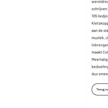
wereldrec
schrijven 
105 liedje
Kletskopp
aan de sl
muziek. J
inbrengen
maakt Col
Meertalig
bedoeling
dus smeer
Terug na