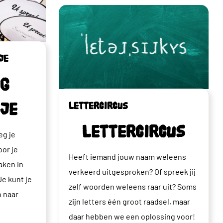
je
ig
je
Lettercircus
Lettercircus
eg je
oor je
Heeft iemand jouw naam weleens
aken in
verkeerd uitgesproken? Of spreek jij
Je kunt je
zelf woorden weleens raar uit? Soms
 naar
zijn letters één groot raadsel, maar
daar hebben we een oplossing voor!