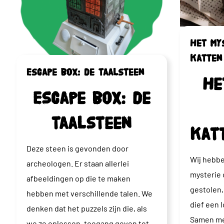
Het my
katten
Escape box: de taalsteen
He
Escape box: de
taalsteen
kat
Deze steen is gevonden door
Wij hebbe
archeologen. Er staan allerlei
mysterie 
afbeeldingen op die te maken
gestolen,
hebben met verschillende talen. We
dief een 
denken dat het puzzels zijn die, als
Samen me
we ze oplossen, toegang geven tot