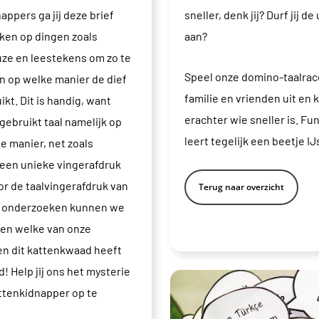
ppers ga jij deze brief
sneller, denk jij? Durf jij de
en op dingen zoals
aan?
ze en leestekens om zo te
Speel onze domino-taalrace
 op welke manier de dief
familie en vrienden uit en
ikt. Dit is handig, want
erachter wie sneller is. Fun
gebruikt taal namelijk op
leert tegelijk een beetje IJ
e manier, net zoals
een unieke vingerafdruk
or de taalvingerafdruk van
Terug naar overzicht
e onderzoeken kunnen we
en welke van onze
n dit kattenkwaad heeft
! Help jij ons het mysterie
ttenkidnapper op te