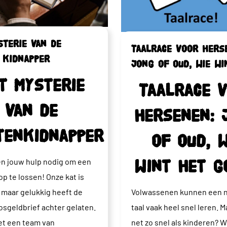
sterie van de
Taalrace voor hers
 kidnapper
jong of oud, wie wi
t mysterie
Taalrace 
van de
hersenen: 
tenkidnapper
of oud, w
n jouw hulp nodig om een
wint het g
op te lossen! Onze kat is
 maar gelukkig heeft de
Volwassenen kunnen een 
losgeldbrief achter gelaten.
taal vaak heel snel leren. Ma
t een team van
net zo snel als kinderen? Wi