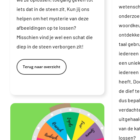
wetenscha
iets dat in de steen zit. Kun jij ons
onderzoek
helpen om het mysterie van deze
woordkeu
afbeeldingen op te lossen?
ontdekken
Misschien vind je wel een schat die
taal gebru
diep in de steen verborgen zit!
iedereen 
een uniek
Terug naar overzicht
iedereen 
heeft. Do
de dief t
dus bepal
verdachte
uitgehaald
van de ka
lossen?