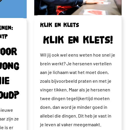
Klik en klets
enen:
nt?
Klik en klets!
voor
Wil jij ook wel eens weten hoe snel je
brein werkt? J
e hersenen vertellen
jong
aan je lichaam wat het moet doen,
ie
zoals bijvoorbeeld praten en met je
vinger tikken. Maar als je hersenen
oud?
twee dingen tegelijkertijd moeten
doen, dan word je minder goed in
nieuwe
allebei die dingen.
Dit heb je vast in
ar zijn ze
je leven al vaker meegemaakt.
e is er