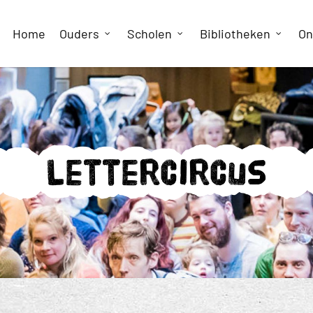
Home
Ouders
Scholen
Bibliotheken
On
Lettercircus