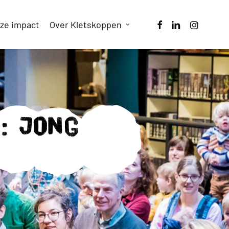
facebook
linkedin
instagram
ze impact
Over Kletskoppen
: jong