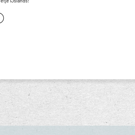
eetje IJslands!