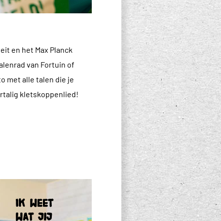
eit en het Max Planck
alenrad van Fortuin of
 met alle talen die je
talig kletskoppenlied!
Ik
weet
Ik weet
wat
wat jij