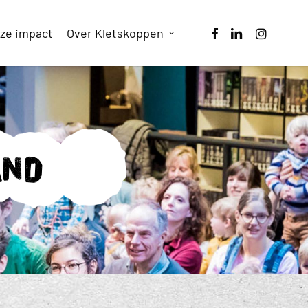
facebook
linkedin
instagram
ze impact
Over Kletskoppen
and