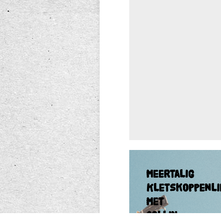
Meertalig
Kletskoppenlied
Meertalig
met
Kletskoppenli
Collin
met
Collin
Hoeve