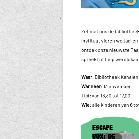
Zet met ons de bibliothee
Instituut vieren we taal e
ontdek onze nieuwste Taals
spreekt of help wereldkam
Waar
: Bibliotheek Kanalen
Wanneer
: 13 november
Tijd:
van 13.30 tot 17.00
Wie
: alle kinderen van 6 to
Escape
box:
Escape
de
box: de