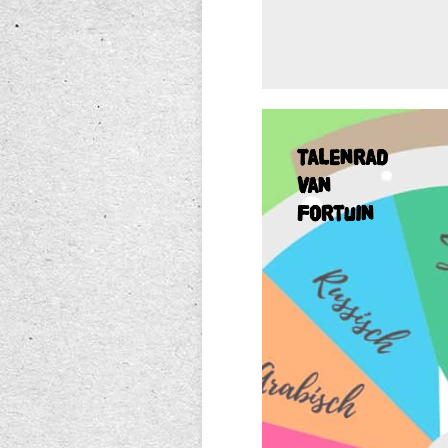
Talenrad
van
Talenrad
Fortuin
van
Fortuin