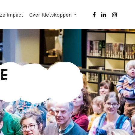
facebook
linkedin
instagram
ze impact
Over Kletskoppen
de