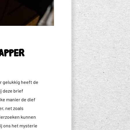
apper
r gelukkig heeft de
j deze brief
ke manier de dief
r, net zoals
onderzoeken kunnen
j ons het mysterie