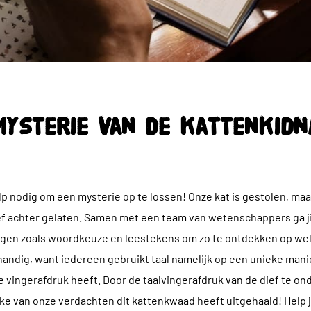
mysterie van de kattenkidn
p nodig om een mysterie op te lossen! Onze kat is gestolen, maa
ef achter gelaten. Samen met een team van wetenschappers ga ji
gen zoals woordkeuze en leestekens om zo te ontdekken op wel
s handig, want iedereen gebruikt taal namelijk op een unieke manie
 vingerafdruk heeft. Door de taalvingerafdruk van de dief te 
e van onze verdachten dit kattenkwaad heeft uitgehaald! Help ji