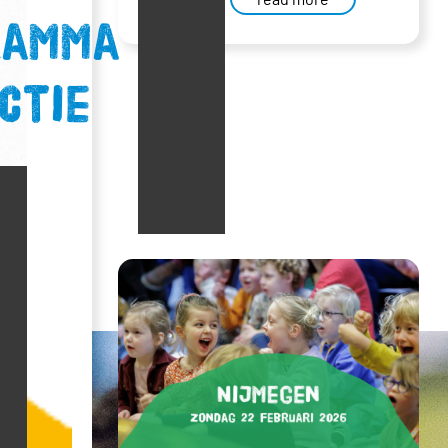
amma en
ctie