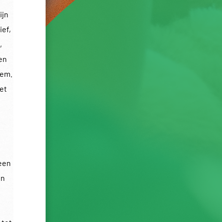
ijn
ief,
,
en
hem.
et
een
In