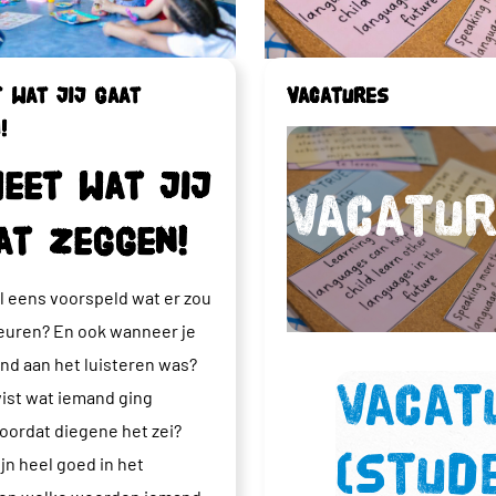
 wat jij gaat
Vacatures
!
weet wat jij
Vacatu
at zeggen!
l eens voorspeld wat er zou
euren? En ook wanneer je
nd aan het luisteren was?
Vacat
 wist wat iemand ging
oordat diegene het zei?
(stud
jn heel goed in het