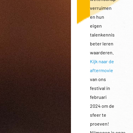
verruimen
en hun
eigen
talenkennis
beter leren
waarderen.
Kijk naar de
aftermovie
van ons
festival in
februari
2024 om de
sfeer te
proeven!
Nijmegen is onze