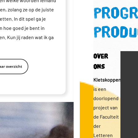
len welke woorden iemand
progr
en, zolang ze op de juiste
etten. In dit spel ga je
produ
 hoe goed je bent in
n. Kun jij raden wat ik ga
Over
ons
ar overzicht
Kletskoppen
is een
doorlopend
project van
de Faculteit
der
Letteren