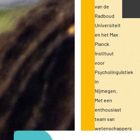
van de
Radboud
Universiteit
en het Max
Planck
Instituut
voor
Psycholinguïstiek
in
Nijmegen.
Met een
enthousiast
team van
wetenschappers
en