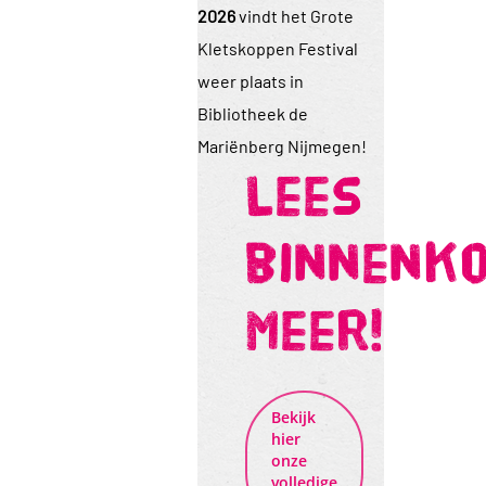
2026
vindt het Grote
Kletskoppen Festival
weer plaats in
Bibliotheek de
Mariënberg Nijmegen!
Lees
binnenk
meer!
Bekijk
hier
onze
volledige