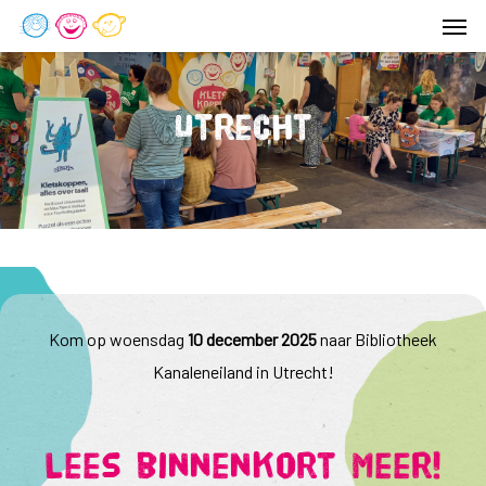
Men
Skip
to
main
content
Utrecht
Kom op woensdag
10 december 2025
naar Bibliotheek
Kanaleneiland in Utrecht!
Lees binnenkort meer!