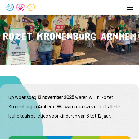
Men
Skip
to
main
content
Rozet Kronenburg Arnhem
Op woensdag
12 november 2025
waren wij in Rozet
Kronenburg in Arnhem! We waren aanwezig met allerlei
leuke taalspelletjes voor kinderen van 6 tot 12 jaar.