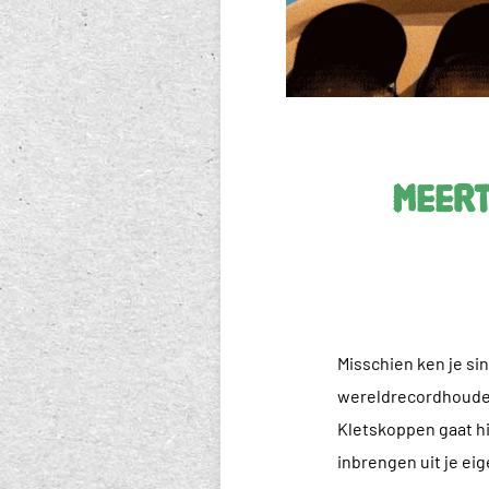
Meert
Misschien ken je sin
wereldrecordhouder l
Kletskoppen gaat hi
inbrengen uit je ei