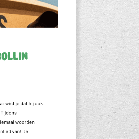
Collin
r wist je dat hij ook
 Tijdens
allemaal woorden
nlied van! De