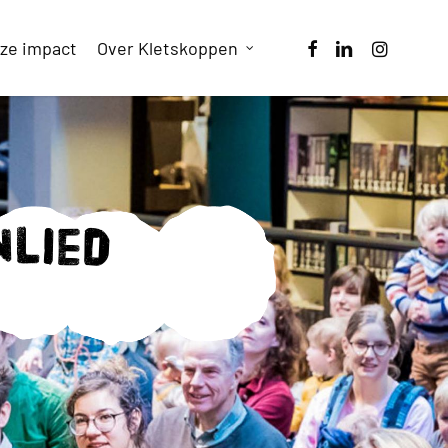
facebook
linkedin
instagram
ze impact
Over Kletskoppen
nlied