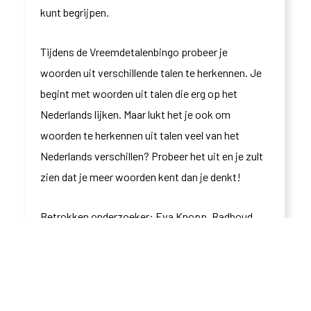
kunt begrijpen.
Tijdens de Vreemdetalenbingo probeer je
woorden uit verschillende talen te herkennen. Je
begint met woorden uit talen die erg op het
Nederlands lijken. Maar lukt het je ook om
woorden te herkennen uit talen veel van het
Nederlands verschillen? Probeer het uit en je zult
zien dat je meer woorden kent dan je denkt!
Betrokken onderzoeker: Eva Knopp, Radboud
Universiteit
(Illustratie: emojis ontworpen door
OpenMoji
(Licentie:
CC BY-SA 4.0
)