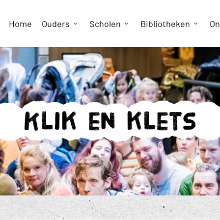
Home
Ouders
Scholen
Bibliotheken
On
Klik en klets