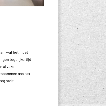
haam wat het moet
ingen tegelijkertijd
en al vaker
ekensommen aan het
ag stelt.