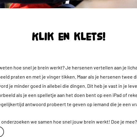
Klik en klets!
 weten hoe snel je brein werkt? J
e hersenen vertellen aan je lic
eeld praten en met je vinger tikken. Maar als je hersenen twee d
rd je minder goed in allebei die dingen.
Dit heb je vast in je lev
beeld als je een spelletje aan het doen bent op een iPad of r
egelijkertijd antwoord probeert te geven op iemand die je een vra
ts onderzoeken we samen hoe snel jouw brein werkt! Doe je mee?