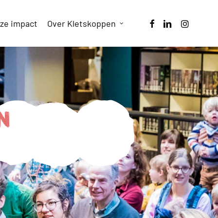
facebook
linkedin
instagram
ze impact
Over Kletskoppen
n