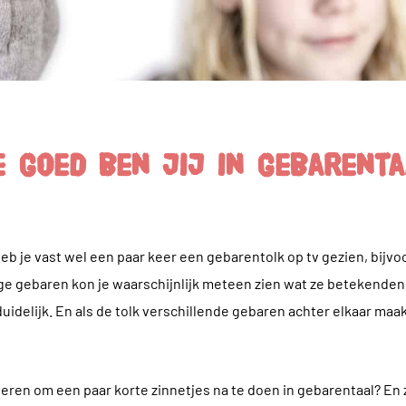
 goed ben jij in gebarent
eb je vast wel een paar keer een gebarentolk op tv gezien, bijvoo
e gebaren kon je waarschijnlijk meteen zien wat ze betekende
uidelijk. En als de tolk verschillende gebaren achter elkaar maa
oberen om een paar korte zinnetjes na te doen in gebarentaal? En 