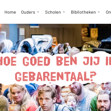
Home
Ouders
Scholen
Bibliotheken
On
Hoe goed ben jij i
gebarentaal?