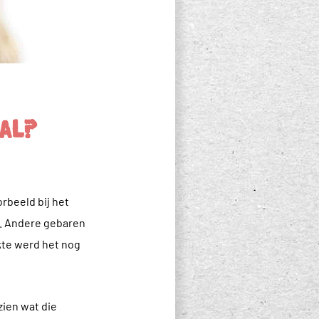
aal?
rbeeld bij het
n. Andere gebaren
kte werd het nog
zien wat die