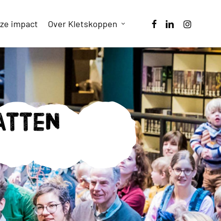
facebook
linkedin
instagram
ze impact
Over Kletskoppen
atten