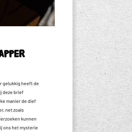
apper
r gelukkig heeft de
j deze brief
ke manier de dief
r, net zoals
onderzoeken kunnen
j ons het mysterie