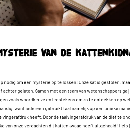
mysterie van de kattenkidn
p nodig om een mysterie op te lossen! Onze kat is gestolen, maa
ef achter gelaten. Samen met een team van wetenschappers ga ji
gen zoals woordkeuze en leestekens om zo te ontdekken op wel
s handig, want iedereen gebruikt taal namelijk op een unieke manie
 vingerafdruk heeft. Door de taalvingerafdruk van de dief te 
e van onze verdachten dit kattenkwaad heeft uitgehaald! Help ji