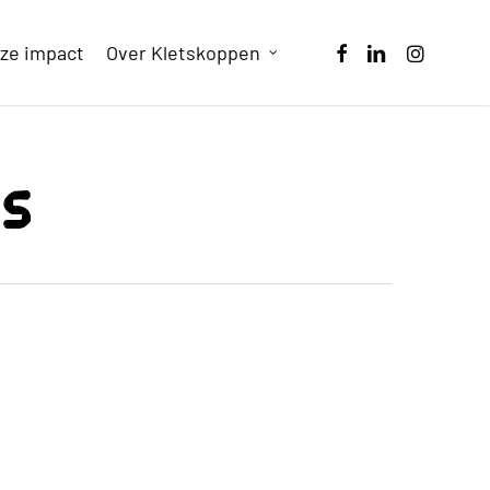
facebook
linkedin
instagram
ze impact
Over Kletskoppen
ws