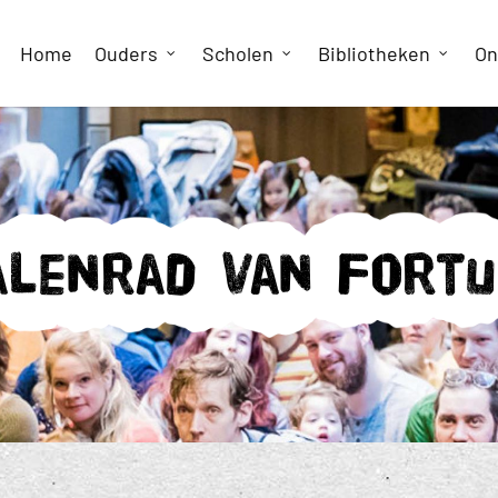
Home
Ouders
Scholen
Bibliotheken
On
alenrad van Fortu