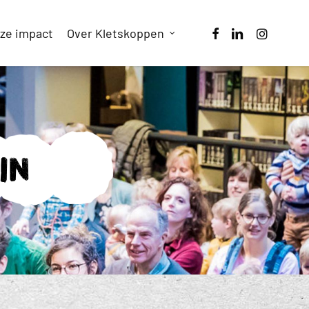
facebook
linkedin
instagram
ze impact
Over Kletskoppen
in