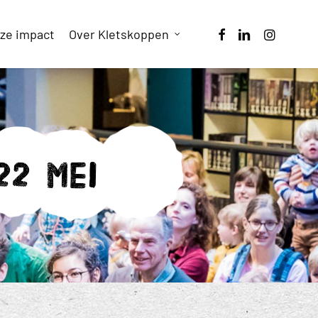
facebook
linkedin
instagram
ze impact
Over Kletskoppen
22 mei