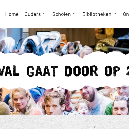
Home
Ouders
Scholen
Bibliotheken
On
val gaat door op 