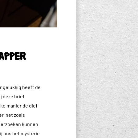
apper
r gelukkig heeft de
j deze brief
ke manier de dief
r, net zoals
onderzoeken kunnen
j ons het mysterie