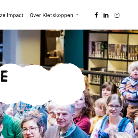
facebook
linkedin
instagram
ze impact
Over Kletskoppen
de