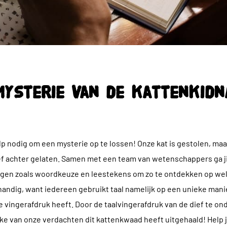
mysterie van de kattenkidn
p nodig om een mysterie op te lossen! Onze kat is gestolen, maa
ef achter gelaten. Samen met een team van wetenschappers ga ji
gen zoals woordkeuze en leestekens om zo te ontdekken op wel
s handig, want iedereen gebruikt taal namelijk op een unieke manie
 vingerafdruk heeft. Door de taalvingerafdruk van de dief te 
e van onze verdachten dit kattenkwaad heeft uitgehaald! Help ji