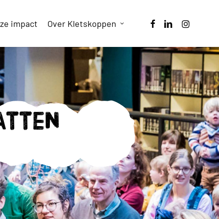
facebook
linkedin
instagram
ze impact
Over Kletskoppen
atten