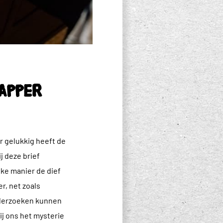
apper
r gelukkig heeft de
j deze brief
ke manier de dief
r, net zoals
onderzoeken kunnen
j ons het mysterie