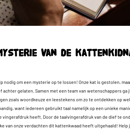
mysterie van de kattenkidn
p nodig om een mysterie op te lossen! Onze kat is gestolen, maa
ef achter gelaten. Samen met een team van wetenschappers ga ji
gen zoals woordkeuze en leestekens om zo te ontdekken op wel
s handig, want iedereen gebruikt taal namelijk op een unieke manie
 vingerafdruk heeft. Door de taalvingerafdruk van de dief te 
e van onze verdachten dit kattenkwaad heeft uitgehaald! Help ji