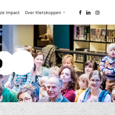
facebook
linkedin
instagram
ze impact
Over Kletskoppen
d