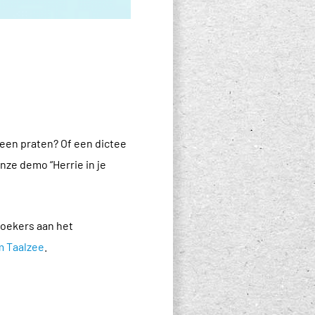
heen praten? Of een dictee
nze demo “Herrie in je
zoekers aan het
m Taalzee
.