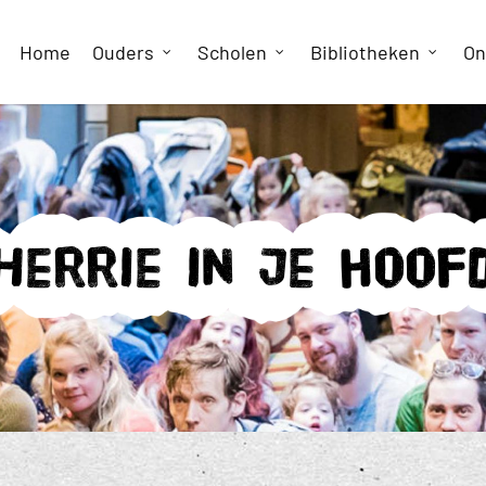
Home
Ouders
Scholen
Bibliotheken
On
Herrie in je hoof