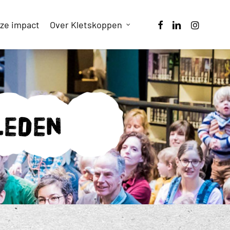
facebook
linkedin
instagram
ze impact
Over Kletskoppen
leden