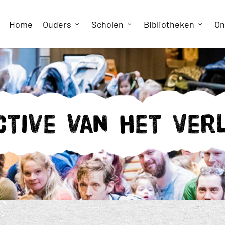
Home
Ouders
Scholen
Bibliotheken
On
ctive van het Ver