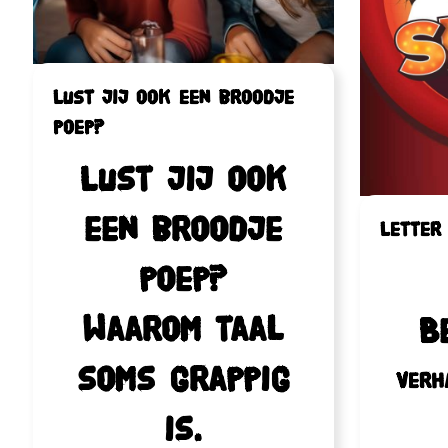
Lust jij ook een broodje
poep?
Lust jij ook
een broodje
Letter
poep?
Waarom taal
B
soms grappig
Verha
is.