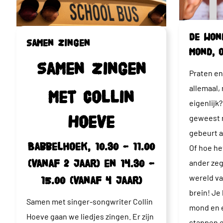
De won
Samen zingen
mond, 
Samen zingen
Praten en
allemaal,
met Collin
eigenlijk?
geweest n
Hoeve
gebeurt a
Babbelhoek, 10.30 – 11.00
Of hoe he
ander ze
(vanaf 2 jaar) en 14.30 –
wereld va
15.00 (vanaf 4 jaar)
brein! Je 
Samen met singer-songwriter Collin
mond en e
Hoeve gaan we liedjes zingen. Er zijn
stappen e