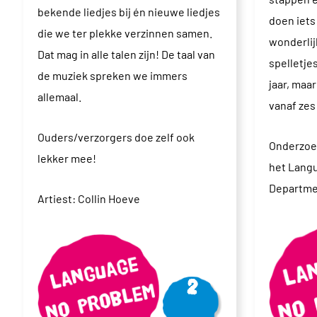
bekende liedjes bij én nieuwe liedjes
doen iets
die we ter plekke verzinnen samen.
wonderlij
Dat mag in alle talen zijn! De taal van
spelletje
de muziek spreken we immers
jaar, maa
allemaal.
vanaf zes 
Ouders/verzorgers doe zelf ook
Onderzoe
lekker mee!
het Lang
Departme
Artiest: Collin Hoeve
Vanaf
2