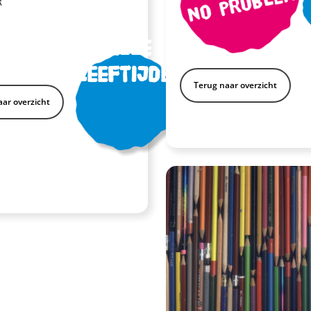
k
Alle
leeftijden
Terug naar overzicht
ar overzicht