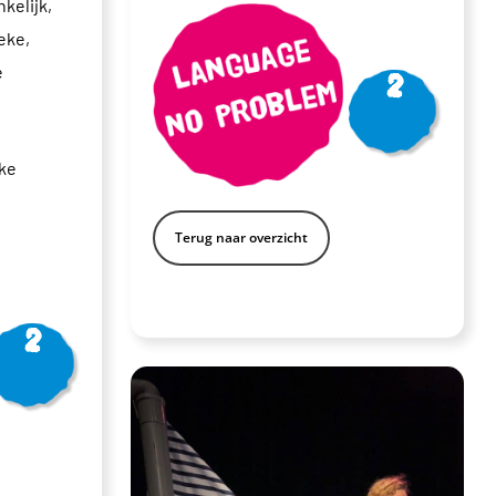
kelijk,
eke,
Vanaf
e
2
ske
Terug naar overzicht
Vanaf
2