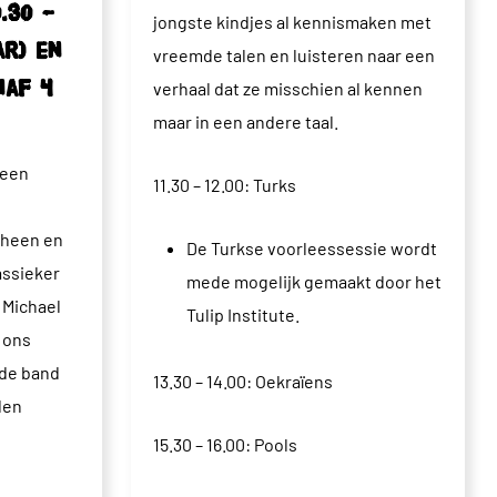
.30 –
jongste kindjes al kennismaken met
ar) en
vreemde talen en luisteren naar een
naf 4
verhaal dat ze misschien al kennen
maar in een andere taal.
 een
11.30 – 12.00: Turks
rheen en
De Turkse voorleessessie wordt
assieker
mede mogelijk gemaakt door het
 Michael
Tulip Institute.
 ons
de band
13.30 – 14.00: Oekraïens
den
15.30 – 16.00: Pools