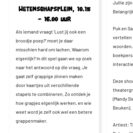
Jullie zij
Wetenschapsplein, 10.15
Belangrij
– 16.00 uur
Puk en Sa
Als iemand vraagt ‘Lust jij ook een
vertellen
broodje poep?’ moet je daar
woorden, 
misschien hard om lachen. Waarom
boekpers
eigenlijk? In dit spel gaan we op zoek
interacti
naar het antwoord op die vraag. Je
gaat zelf grappige zinnen maken
Deze show
door kaartjes uit verschillende
theatergr
stapels te combineren. Zo ontdek je
(Mandy Sl
hoe grapjes eigenlijk werken, en wie
Beuken).
weet word je zelf ook wel een betere
grappenmaker.
Artiest: 