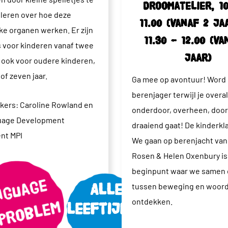
Droomatelier, 10
 leren over hoe deze
11.00 (vanaf 2 ja
ke organen werken. Er zijn
11.30 – 12.00 (va
s voor kinderen vanaf twee
jaar)
r ook voor oudere kinderen,
of zeven jaar.
Ga mee op avontuur! Word
berenjager terwijl je overal
kers: Caroline Rowland en
onderdoor, overheen, doo
uage Development
draaiend gaat! De kinderkl
nt MPI
We gaan op berenjacht
van
Rosen & Helen Oxenbury is
beginpunt waar we samen 
tussen beweging en woor
Alle
ontdekken.
leeftijden