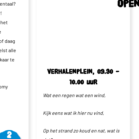
Ope
entaal?
!
 het
e
of daag
lst alle
kaar te
Verhalenplein, 09.30 –
10.00 uur
Romy
Wat een regen wat een wind,
Kijk eens wat ik hier nu vind,
Vanaf
Op het strand zo koud en nat, wat is
2