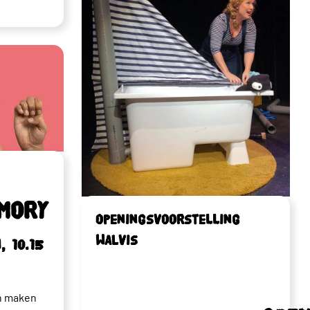
mory
Openingsvoorstelling
WALvis
 10.15
en maken