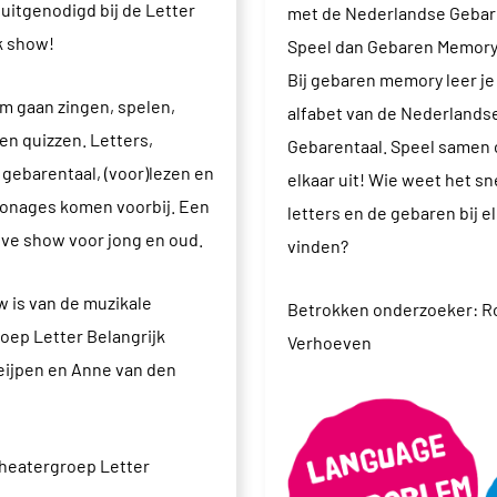
n uitgenodigd bij de Letter
met de Nederlandse Gebar
k show!
Speel dan Gebaren Memory
Bij gebaren memory leer je
m gaan zingen, spelen,
alfabet van de Nederlands
 en quizzen. Letters,
Gebarentaal. Speel samen 
gebarentaal, (voor)lezen en
elkaar uit! Wie weet het sne
onages komen voorbij. Een
letters en de gebaren bij el
eve show voor jong en oud.
vinden?
 is van de muzikale
Betrokken onderzoeker: 
oep Letter Belangrijk
Verhoeven
eijpen en Anne van den
Theatergroep Letter