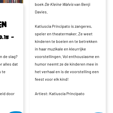
boek
De Kleine Walvis
van Benji
Davies.
en
Katiuscia Principato is zangeres,
speler en theatermaker. Ze weet
0.15 –
kinderen te boeien en te betrekken
in haar muzikale en kleurrijke
an de slag?
voorstellingen. Vol enthousiasme en
r alles dat
humor neemt ze de kinderen mee in
s te
het verhaal en is de voorstelling een
feest voor elk kind!
leid door
Artiest: Katiuscia Principato