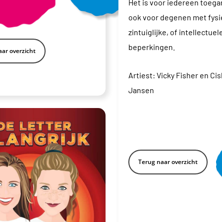
Het is voor iedereen toegan
ook voor degenen met fysi
zintuiglijke, of intellectuel
beperkingen.
ar overzicht
Artiest:
Vicky Fisher en Ci
Jansen
Terug naar overzicht