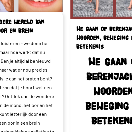
dere wereld van
We gaan op berenja
oor en brein
woorden, beweging 
 luisteren – we doen het
betekenis
 maar hoe werkt dat nu
We gaan 
 Ben je altijd al benieuwd
aar wat er nou precies
berenjac
ls je aan het praten bent?
t kan dat je hoort wat een
woorden
gt? Ontdek dan de wondere
beweging
n de mond, het oor en het
kunt letterlijk door een
beteken
en oor in een brein
n door kleine spelletjes te